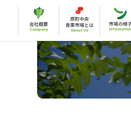
原町中央
市場の様
会社概要
⻘果市場とは
Informatio
Company
About Us