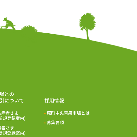
場との
引について
採⽤情報
⽣産者さま
原町中央⻘果市場とは
(新規登録案内)
募集要項
業者さま
(新規登録案内)